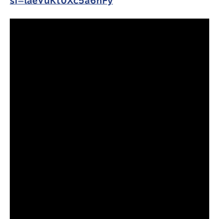
si=laeVuKt0Xc5a6nFy