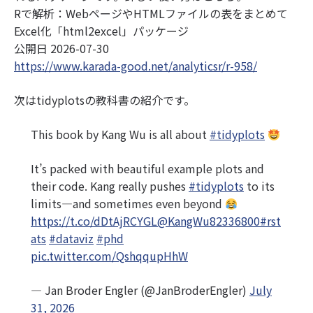
Rで解析：WebページやHTMLファイルの表をまとめて
Excel化「html2excel」パッケージ
公開日 2026-07-30
https://www.karada-good.net/analyticsr/r-958/
次はtidyplotsの教科書の紹介です。
This book by Kang Wu is all about
#tidyplots
It’s packed with beautiful example plots and
their code. Kang really pushes
#tidyplots
to its
limits—and sometimes even beyond
https://t.co/dDtAjRCYGL
@KangWu82336800
#rst
ats
#dataviz
#phd
pic.twitter.com/QshqqupHhW
— Jan Broder Engler (@JanBroderEngler)
July
31, 2026