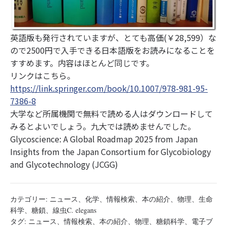
英語版も発行されていますが、とても高価(￥28,599）な
ので2500円で入手できる日本語版をお読みになることを
すすめます。内容はほとんど同じです。
リンクはこちら。
https://link.springer.com/book/10.1007/978-981-95-
7386-8
大学など所属機関で無料で読める人はダウンロードして
みるとよいでしょう。九大では読めませんでした。
Glycoscience: A Global Roadmap 2025 from Japan
Insights from the Japan Consortium for Glycobiology
and Glycotechnology (JCGG)
カテゴリー:
ニュース
、
化学
、
情報検索
、
本の紹介
、
物理
、
生命
科学
、
糖鎖
、
線虫C. elegans
タグ:
ニュース
、
情報検索
、
本の紹介
、
物理
、
糖鎖科学
、
電子ブ