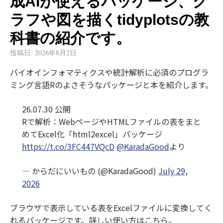
成AIが使えるパッケージ、グ
ラフや図を描くtidyplotsの教
科書の紹介です。
投稿日:
2026年8月2日
バイオインフォマティクスや統計解析に必須のプログラ
ミング言語Rのよさそうなパッケージと本を紹介します。
26.07.30 公開
Rで解析：WebページやHTMLファイルの表をまと
めてExcel化「html2excel」パッケージ
https://t.co/3FC447VQcD
@KaradaGood
より
— からだにいいもの (@KaradaGood)
July 29,
2026
ブラウザで表示している表をExcelファイルに変換してく
れるパッケージです。詳しい使い方はこちら。