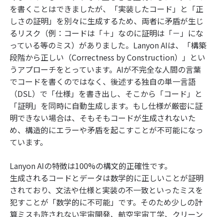
を書くことはできましたが、「実装したコード」と「正
しさの証明」を別々に生成するため、両者に矛盾が生じ
るリスク（例：コードは「＋」なのに証明は「－」にな
っている等のミス）がありました。Lanyon AIは、「構築
段階から正しい（Correctness by Construction）」とい
うアプローチをとっています。AIが不完全な人間の言葉
でコードを書くのではなく、後述する独自の単一言語
（DSL）で「仕様」を書き出し、そこから「コード」と
「証明」を同時に自動生成します。もし仕様が厳密に証
明できない場合は、そもそもコードが生成されないた
め、構造的にエラーや矛盾を起こすことが不可能になっ
ています。
Lanyon AIの特徴は100%の構文的正確性です。
生成されるコードとデータは数学的に正しいことが証明
されており、文法や仕様と実装の不一致といったミスを
犯すことが「数学的に不可能」です。そのため少しの計
算ミスも許されない宇宙開発、航空宇宙工学、クリーン