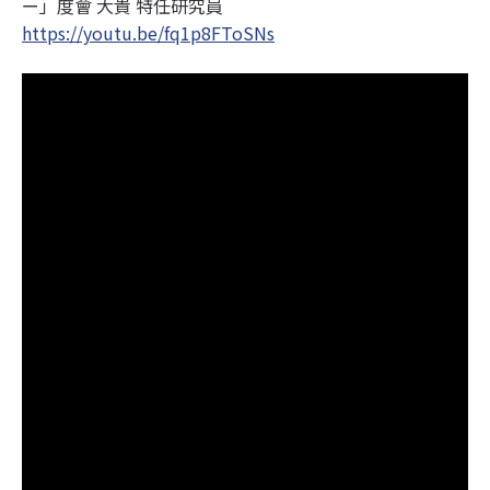
ー」度會 大貴 特任研究員
https://youtu.be/fq1p8FToSNs