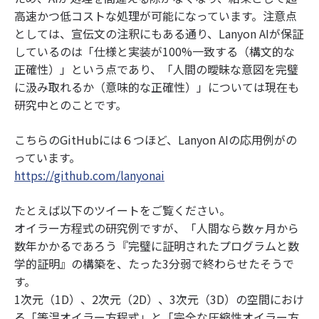
高速かつ低コストな処理が可能になっています。注意点
としては、宣伝文の注釈にもある通り、Lanyon AIが保証
しているのは「仕様と実装が100%一致する（構文的な
正確性）」という点であり、「人間の曖昧な意図を完璧
に汲み取れるか（意味的な正確性）」については現在も
研究中とのことです。
こちらのGitHubには６つほど、Lanyon AIの応用例がの
っています。
https://github.com/lanyonai
たとえば以下のツイートをご覧ください。
オイラー方程式の研究例ですが、「人間なら数ヶ月から
数年かかるであろう『完璧に証明されたプログラムと数
学的証明』の構築を、たった3分弱で終わらせたそうで
す。
1次元（1D）、2次元（2D）、3次元（3D）の空間におけ
る「等温オイラー方程式」と「完全な圧縮性オイラー方