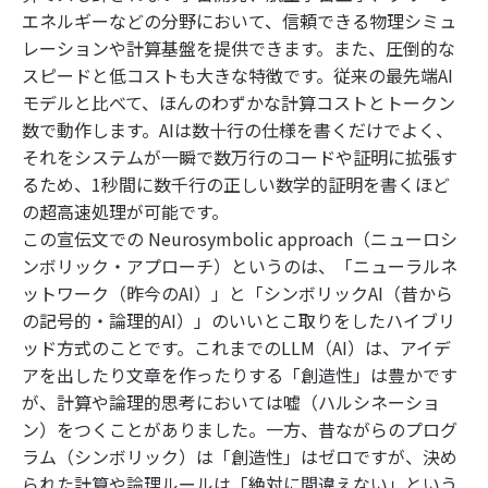
エネルギーなどの分野において、信頼できる物理シミュ
レーションや計算基盤を提供できます。また、圧倒的な
スピードと低コストも大きな特徴です。従来の最先端AI
モデルと比べて、ほんのわずかな計算コストとトークン
数で動作します。AIは数十行の仕様を書くだけでよく、
それをシステムが一瞬で数万行のコードや証明に拡張す
るため、1秒間に数千行の正しい数学的証明を書くほど
の超高速処理が可能です。
この宣伝文での Neurosymbolic approach（ニューロシ
ンボリック・アプローチ）というのは、「ニューラルネ
ットワーク（昨今のAI）」と「シンボリックAI（昔から
の記号的・論理的AI）」のいいとこ取りをしたハイブリ
ッド方式のことです。これまでのLLM（AI）は、アイデ
アを出したり文章を作ったりする「創造性」は豊かです
が、計算や論理的思考においては嘘（ハルシネーショ
ン）をつくことがありました。一方、昔ながらのプログ
ラム（シンボリック）は「創造性」はゼロですが、決め
られた計算や論理ルールは「絶対に間違えない」という