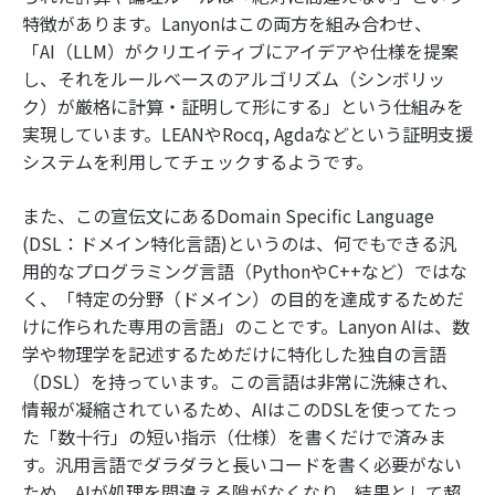
特徴があります。Lanyonはこの両方を組み合わせ、
「AI（LLM）がクリエイティブにアイデアや仕様を提案
し、それをルールベースのアルゴリズム（シンボリッ
ク）が厳格に計算・証明して形にする」という仕組みを
実現しています。LEANやRocq, Agdaなどという証明支援
システムを利用してチェックするようです。
また、この宣伝文にあるDomain Specific Language
(DSL：ドメイン特化言語)というのは、何でもできる汎
用的なプログラミング言語（PythonやC++など）ではな
く、「特定の分野（ドメイン）の目的を達成するためだ
けに作られた専用の言語」のことです。Lanyon AIは、数
学や物理学を記述するためだけに特化した独自の言語
（DSL）を持っています。この言語は非常に洗練され、
情報が凝縮されているため、AIはこのDSLを使ってたっ
た「数十行」の短い指示（仕様）を書くだけで済みま
す。汎用言語でダラダラと長いコードを書く必要がない
ため、AIが処理を間違える隙がなくなり、結果として超