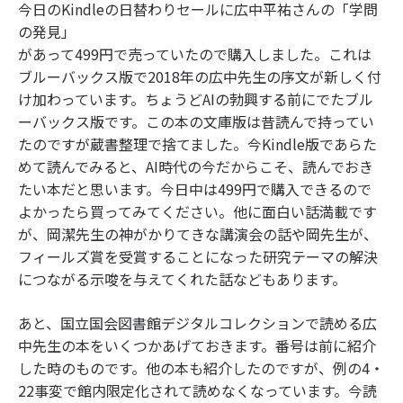
今日のKindleの日替わりセールに広中平祐さんの「学問
の発見」
があって499円で売っていたので購入しました。これは
ブルーバックス版で2018年の広中先生の序文が新しく付
け加わっています。ちょうどAIの勃興する前にでたブル
ーバックス版です。この本の文庫版は昔読んで持ってい
たのですが蔵書整理で捨てました。今Kindle版であらた
めて読んでみると、AI時代の今だからこそ、読んでおき
たい本だと思います。今日中は499円で購入できるので
よかったら買ってみてください。他に面白い話満載です
が、岡潔先生の神がかりてきな講演会の話や岡先生が、
フィールズ賞を受賞することになった研究テーマの解決
につながる示唆を与えてくれた話などもあります。
あと、国立国会図書館デジタルコレクションで読める広
中先生の本をいくつかあげておきます。番号は前に紹介
した時のものです。他の本も紹介したのですが、例の4・
22事変で館内限定化されて読めなくなっています。今読