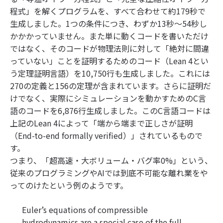
程式」を解くプログラムを、すべて合わせて約179秒で
生成しました。1つの条件につき、わずか13秒〜54秒し
かかかっていません。また単に動くコードを書いただけ
ではなく、そのコードが物理法則に対して「絶対に間違
っていない」ことを証明するためのコード（Lean 4とい
う定理証明言語）を10,750行も生成しました。これには
270の定義と156の定理が含まれています。さらに証明だ
けでなく、実際にシミュレーションを動かすためのC言
語のコードを6,876行生成しました。このC言語コードは
上記のLean 4によって「端から端まで正しさが証明
（End-to-end formally verified）」されているもので
す。
つまり、「超高速・大ボリューム・バグ率0%」という、
従来のプログラミングやAIでは到底不可能な離れ業をや
ってのけたという例のようです。
Euler’s equations of compressible
hydrodynamics are a special case of the full