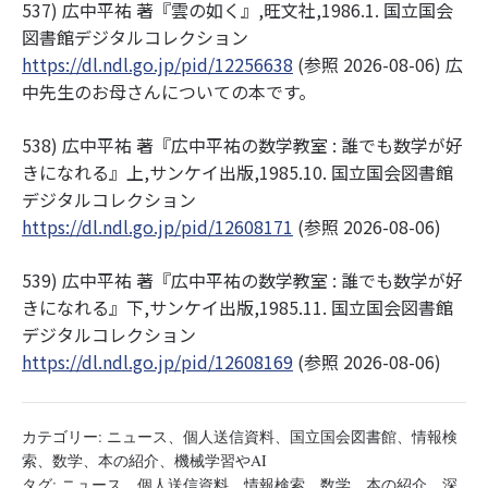
537) 広中平祐 著『雲の如く』,旺文社,1986.1. 国立国会
図書館デジタルコレクション
https://dl.ndl.go.jp/pid/12256638
(参照 2026-08-06) 広
中先生のお母さんについての本です。
538) 広中平祐 著『広中平祐の数学教室 : 誰でも数学が好
きになれる』上,サンケイ出版,1985.10. 国立国会図書館
デジタルコレクション
https://dl.ndl.go.jp/pid/12608171
(参照 2026-08-06)
539) 広中平祐 著『広中平祐の数学教室 : 誰でも数学が好
きになれる』下,サンケイ出版,1985.11. 国立国会図書館
デジタルコレクション
https://dl.ndl.go.jp/pid/12608169
(参照 2026-08-06)
カテゴリー:
ニュース
、
個人送信資料
、
国立国会図書館
、
情報検
索
、
数学
、
本の紹介
、
機械学習やAI
タグ:
ニュース
、
個人送信資料
、
情報検索
、
数学
、
本の紹介
、
深