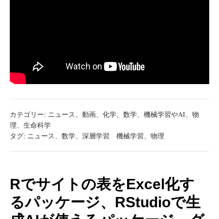
カテゴリー:
ニュース
、
動画
、
化学
、
数学
、
機械学習やAI
、
物
理
、
生命科学
タグ:
ニュース
、
数学
、
深層学習 機械学習
、
物理
Rでサイトの表をExcel化す
るパッケージ、RStudioで生