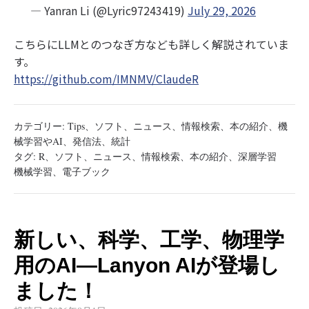
— Yanran Li (@Lyric97243419)
July 29, 2026
こちらにLLMとのつなぎ方なども詳しく解説されていま
す。
https://github.com/IMNMV/ClaudeR
カテゴリー:
Tips
、
ソフト
、
ニュース
、
情報検索
、
本の紹介
、
機
械学習やAI
、
発信法
、
統計
タグ:
R
、
ソフト
、
ニュース
、
情報検索
、
本の紹介
、
深層学習
機械学習
、
電子ブック
新しい、科学、工学、物理学
用のAI―Lanyon AIが登場し
ました！