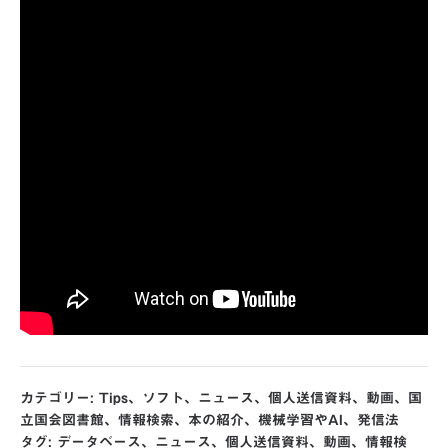
カテゴリー:
Tips
、
ソフト
、
ニュース
、
個人送信資料
、
動画
、
国
立国会図書館
、
情報検索
、
本の紹介
、
機械学習やAI
、
発信法
タグ:
データベース
、
ニュース
、
個人送信資料
、
動画
、
情報検