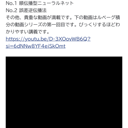
No.1 順伝播型ニューラルネット
No.2 誤差逆伝播法
その他、貴重な動画が満載です。下の動画はルベーグ積
分の動画シリーズの第一回目です。びっくりするほどわ
かりやすい講義です。
https://youtu.be/D-3XOovWB6Q?
si=6dNNw8YF4eiSkOmt