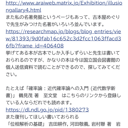
http://www.araiweb.matrix.jp/Exhibition/illusio
ngallary4.html
また私の名著発掘というページもあって、古本屋めぐり
で先生がみつけた名著がいろいろ並んでいます。
https://researchmap.jp/blogs/blog_entries/vie
w/81393/9d0fab16c652c3d2fcc1063ffacd3
6fb?frame_id=406408
挙げてある本が古本でしか入手しずらいと先生は書いて
おられるのですが、かなりの本は今は国立国会図書館の
個人送信資料で読むことができるので、探してみてくだ
さい。
たとえば「確率論 : 近代確率論への入門 (近代数学新
書)」 鶴見茂 著 至文堂 はこちらのリンクから登録し
ている人ならだれでも読めます。
https://dl.ndl.go.jp/pid/1380273
また復刊してほしい書いておられる
「位相解析の基礎」 吉田耕作, 河田敬義, 岩村聯 著 岩