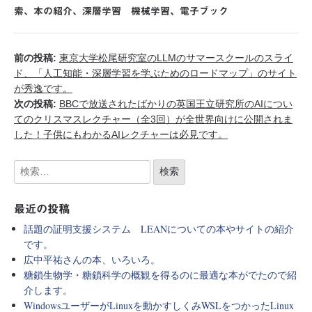
索
、
本の紹介
、
深層学習 機械学習
、
電子ブック
前の投稿:
東京大学松尾研究室のLLMのサマースクールのスライ
ド、「人工知能・深層学習を学ぶためのロードマップ」のサイト
が秀逸です。
次の投稿:
BBCで放送されたばかりの英国王立研究所のAIについ
てのクリスマスレクチャー（全3回）が全世界向けに公開されま
した！子供にもわかるAIレクチャーは必見です。
最近の投稿
話題の証明支援システム LEANについての本やサイトの紹介
です。
広中平祐さんの本、いろいろ。
糖鎖生物学・糖鎖科学の概観を得るのに最適な本がでたので紹
介します。
WindowsユーザーがLinuxを動かすしくみWSLをつかったLinux