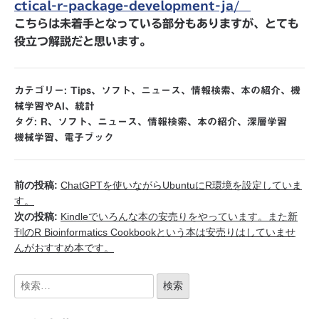
ctical-r-package-development-ja/
こちらは未着手となっている部分もありますが、とても
役立つ解説だと思います。
カテゴリー:
Tips
、
ソフト
、
ニュース
、
情報検索
、
本の紹介
、
機
械学習やAI
、
統計
タグ:
R
、
ソフト
、
ニュース
、
情報検索
、
本の紹介
、
深層学習
機械学習
、
電子ブック
前の投稿:
ChatGPTを使いながらUbuntuにR環境を設定していま
す。
次の投稿:
Kindleでいろんな本の安売りをやっています。また新
刊のR Bioinformatics Cookbookという本は安売りはしていませ
んがおすすめ本です。