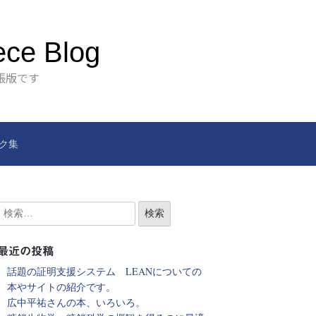
ece Blog
張版です
ク集
最近の投稿
話題の証明支援システム LEANについての
本やサイトの紹介です。
広中平祐さんの本、いろいろ。