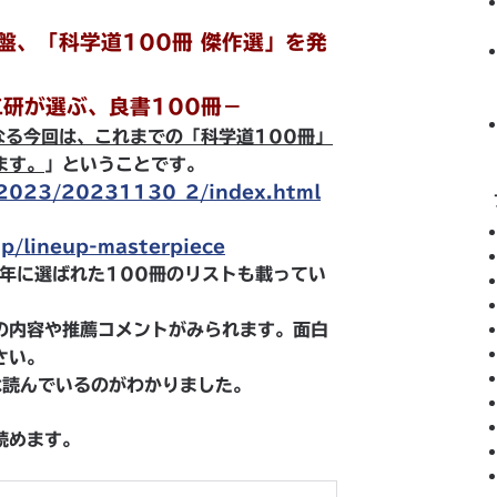
盤、「科学道100冊 傑作選」を発
工研が選ぶ、良書100冊－
なる今回は、これまでの「科学道100冊」
ます。
」ということです。
s/2023/20231130_2/index.html
p/lineup-masterpiece
年に選ばれた100冊のリストも載ってい
の内容や推薦コメントがみられます。面白
さい。
は読んでいるのがわかりました。
読めます。