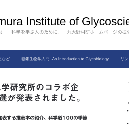
ura Institute of Glycosci
也 「科学を学ぶ人のために」 九大野村研ホームページの拡
文など
糖鎖生物学入門 -An Introduction to Glycobiology
リン
工学研究所のコラボ企
作選が発表されました。
発表する推薦本の紹介、科学道100の季節