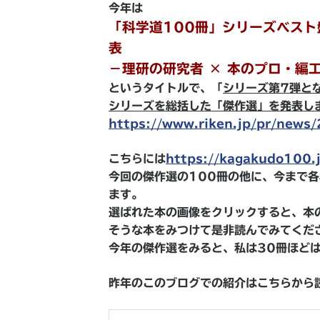
今年は
「科学道100冊」シリーズベスト
表
－理研の研究者 × 本のプロ・編
というタイトルで、「
シリーズ第7弾と
シリーズを総括した「傑作選」を発表し
https://www.riken.jp/pr/new
こちらには
https://kagakudo100.j
今回の傑作選の100冊の他に、今まで各
ます。
選ばれた本の画像をクリックすると、本
そうな本をみつけて是非読んでみてくだ
今年の傑作選をみると、私は30冊ほど
昨年のこのブログでの紹介はこちらから