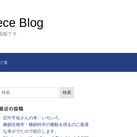
ece Blog
張版です
ク集
最近の投稿
広中平祐さんの本、いろいろ。
糖鎖生物学・糖鎖科学の概観を得るのに最適
な本がでたので紹介します。