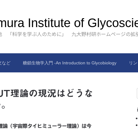
ura Institute of Glycosci
也 「科学を学ぶ人のために」 九大野村研ホームページの拡
文など
糖鎖生物学入門 -An Introduction to Glycobiology
リン
IUT理論の現況はどうな
か。
T理論（宇宙際タイヒミューラー理論）は今