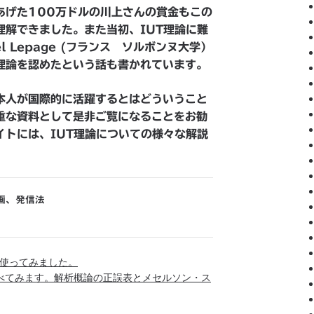
あげた100万ドルの川上さんの賞金もこの
理解できました。また当初、IUT理論に難
 Lepage (フランス ソルボンヌ大学）
理論を認めたという話も書かれています。
本人が国際的に活躍するとはどういうこと
重な資料として是非ご覧になることをお勧
イトには、IUT理論についての様々な解説
画
、
発信法
aiを使ってみました。
らべてみます。解析概論の正誤表とメセルソン・ス