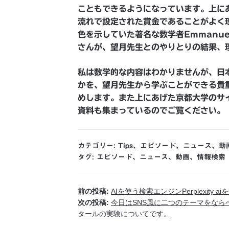
こともできるようになっています。上に
流れで設定された賞金であることがよく
色を示していた著名な数学者Emmanuel
さんが、望月先生とのやりとりの結果、
私は数学的な内容はわかりませんが、日
かを、望月先生から学ぶことができる貴
めします。また上にあげた京都大学のサ
資料も集まっているのでご覧ください。
カテゴリー:
Tips
、
エピソード
、
ニュース
、
動
タグ:
エピソード
、
ニュース
、
動画
、
情報検索
前の投稿:
AIを使う検索エンジンPerplexity 
次の投稿:
今日はSNS風に二つのテーマをな
タールの実験についてです。