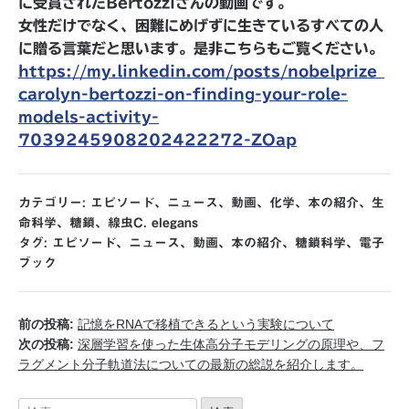
に受賞されたBertozziさんの動画です。
女性だけでなく、困難にめげずに生きているすべての人
に贈る言葉だと思います。是非こちらもご覧ください。
https://my.linkedin.com/posts/nobelprize_
carolyn-bertozzi-on-finding-your-role-
models-activity-
7039245908202422272-ZOap
カテゴリー:
エピソード
、
ニュース
、
動画
、
化学
、
本の紹介
、
生
命科学
、
糖鎖
、
線虫C. elegans
タグ:
エピソード
、
ニュース
、
動画
、
本の紹介
、
糖鎖科学
、
電子
ブック
前の投稿:
記憶をRNAで移植できるという実験について
次の投稿:
深層学習を使った生体高分子モデリングの原理や、フ
ラグメント分子軌道法についての最新の総説を紹介します。