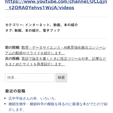
https://www.youtube.com/channel/UCLqjn
__t2ORA0Yehvs1WzjA/videos
カテゴリー:
インターネット
、
動画
、
本の紹介
タグ:
動画
、
本の紹介
、
電子ブック
前の投稿:
数理・データサイエンス・AI教育強化拠点コンソーシ
アムの動画やスライドを紹介します。
次の投稿:
英語で論文を書くときに役立つツールや本、記事など
をまとめたサイトを再度紹介します。
最近の投稿
広中平祐さんの本、いろいろ。
糖鎖生物学・糖鎖科学の概観を得るのに最適な本がでたので紹
介します。