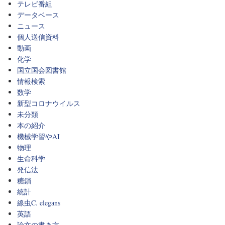
テレビ番組
データベース
ニュース
個人送信資料
動画
化学
国立国会図書館
情報検索
数学
新型コロナウイルス
未分類
本の紹介
機械学習やAI
物理
生命科学
発信法
糖鎖
統計
線虫C. elegans
英語
論文の書き方