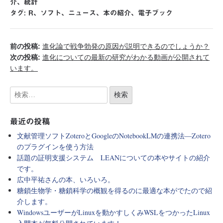
介
、
統計
タグ:
R
、
ソフト
、
ニュース
、
本の紹介
、
電子ブック
前の投稿:
進化論で戦争勃発の原因が説明できるのでしょうか？
次の投稿:
進化についての最新の研究がわかる動画が公開されて
います。
最近の投稿
文献管理ソフトZoteroとGoogleのNotebookLMの連携法―Zotero
のプラグインを使う方法
話題の証明支援システム LEANについての本やサイトの紹介
です。
広中平祐さんの本、いろいろ。
糖鎖生物学・糖鎖科学の概観を得るのに最適な本がでたので紹
介します。
WindowsユーザーがLinuxを動かすしくみWSLをつかったLinux