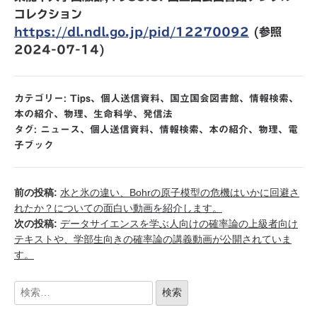
コレクション
https://dl.ndl.go.jp/pid/12270092
(参照
2024-07-14)
カテゴリー:
Tips
、
個人送信資料
、
国立国会図書館
、
情報検索
、
本の紹介
、
物理
、
生命科学
、
発信法
タグ:
ニュース
、
個人送信資料
、
情報検索
、
本の紹介
、
物理
、
電
子ブック
前の投稿:
水と氷の違い、Bohrの原子模型の危機はいかに回避さ
れたか？についての面白い動画を紹介します。
次の投稿:
データサイエンスを学ぶ人向けの確率論の上級者向け
テキストや、学部生向きの確率論の講義動画が公開されていま
す。