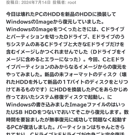
投稿日:
2024年7月14日
投稿者:
root
今日は壊れたPCのHDDを新品のHDDに換装して
WindowsのImageから復元していました。
WindowsのImageをつくったときには、Cドライブ
とパーティションを切ったDドライブ、Eドライブのう
ちシステムのあるCドライブと大きなEドライブだけを
含むイメージしかつくれませんでした（Dドライブをイ
メージに含めるとエラーになった）。今回、CとEドラ
イブパーティションのみからなるイメージからの復元を
やってみました。新品の未フォーマットのディスク（壊
れたHDDを外して新品の１Tバイトのディスクをとりつ
けてあるものです）にHDDを換装したPCをあらかじめ
作っておいたシステム修復ディスクで起動し、に
Windowsの書き込みましたImageファイルのはいっ
たUSB HDDをつないでおいてそこから復元します。数
時間を要旨ましたが無事復元に成功して問題なく起動す
るPCが復活しました。パーティションはちゃんときら
れており、CドライブとEドライブが中身ごと完全復活