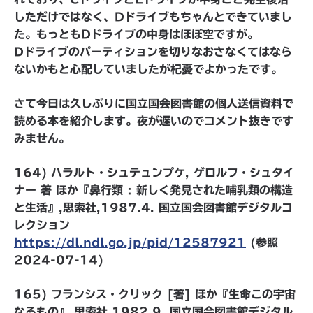
しただけではなく、Dドライブもちゃんとできていまし
た。もっともDドライブの中身はほぼ空ですが。
Dドライブのパーティションを切りなおさなくてはなら
ないかもと心配していましたが杞憂でよかったです。
さて今日は久しぶりに国立国会図書館の個人送信資料で
読める本を紹介します。夜が遅いのでコメント抜きです
みません。
164) ハラルト・シュテュンプケ, ゲロルフ・シュタイ
ナー 著 ほか『鼻行類 : 新しく発見された哺乳類の構造
と生活』,思索社,1987.4. 国立国会図書館デジタルコ
レクション
https://dl.ndl.go.jp/pid/12587921
(参照
2024-07-14)
165) フランシス・クリック [著] ほか『生命この宇宙
なるもの』,思索社,1982.9. 国立国会図書館デジタル