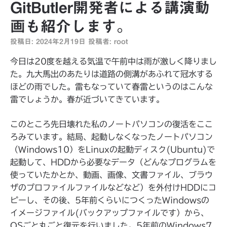
GitButler開発者による講演動
画も紹介します。
投稿日:
2024年2月19日
投稿者:
root
今日は20度を越える気温で午前中は雨が激しく降りまし
た。九大馬出のあたりは道路の側溝があふれて冠水する
ほどの雨でした。雷もなっていて春雷というのはこんな
雷でしょうか。春が近づいてきています。
このところ先日壊れた私のノートパソコンの復活をここ
ろみています。結局、起動しなくなったノートパソコン
（Windows10）をLinuxの起動ディスク(Ubuntu)で
起動して、HDDから必要なデータ（どんなプログラムを
使っていたかとか、動画、画像、文書ファイル、ブラウ
ザのプロファイルファイルなどなど）を外付けHDDにコ
ピーし、その後、5年前くらいにつくったWindowsの
イメージファイル(バックアップファイルです）から、
OSごと丸ごと復元を行いました。5年前のWindows7