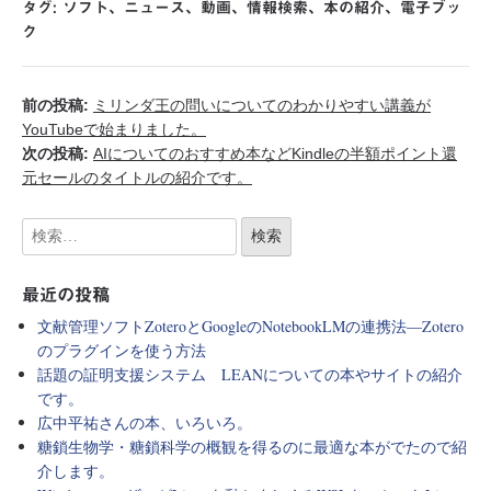
タグ:
ソフト
、
ニュース
、
動画
、
情報検索
、
本の紹介
、
電子ブッ
ク
前の投稿:
ミリンダ王の問いについてのわかりやすい講義が
YouTubeで始まりました。
次の投稿:
AIについてのおすすめ本などKindleの半額ポイント還
元セールのタイトルの紹介です。
最近の投稿
文献管理ソフトZoteroとGoogleのNotebookLMの連携法―Zotero
のプラグインを使う方法
話題の証明支援システム LEANについての本やサイトの紹介
です。
広中平祐さんの本、いろいろ。
糖鎖生物学・糖鎖科学の概観を得るのに最適な本がでたので紹
介します。