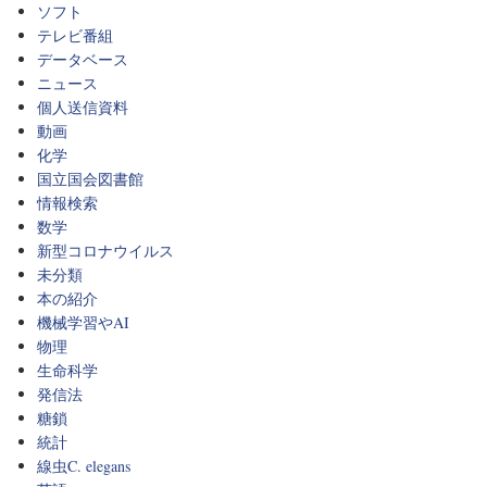
ソフト
テレビ番組
データベース
ニュース
個人送信資料
動画
化学
国立国会図書館
情報検索
数学
新型コロナウイルス
未分類
本の紹介
機械学習やAI
物理
生命科学
発信法
糖鎖
統計
線虫C. elegans