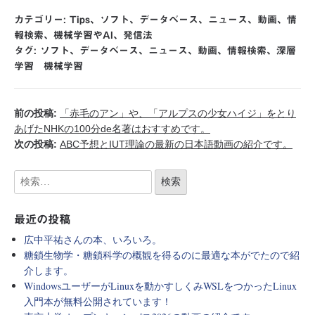
カテゴリー:
Tips
、
ソフト
、
データベース
、
ニュース
、
動画
、
情
報検索
、
機械学習やAI
、
発信法
タグ:
ソフト
、
データベース
、
ニュース
、
動画
、
情報検索
、
深層
学習 機械学習
前の投稿:
「赤毛のアン」や、「アルプスの少女ハイジ」をとり
あげたNHKの100分de名著はおすすめです。
次の投稿:
ABC予想とIUT理論の最新の日本語動画の紹介です。
最近の投稿
広中平祐さんの本、いろいろ。
糖鎖生物学・糖鎖科学の概観を得るのに最適な本がでたので紹
介します。
WindowsユーザーがLinuxを動かすしくみWSLをつかったLinux
入門本が無料公開されています！