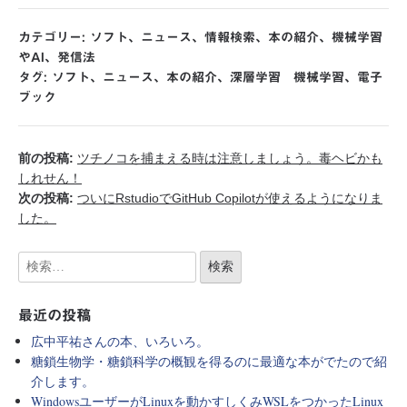
カテゴリー:
ソフト
、
ニュース
、
情報検索
、
本の紹介
、
機械学習
やAI
、
発信法
タグ:
ソフト
、
ニュース
、
本の紹介
、
深層学習 機械学習
、
電子
ブック
前の投稿:
ツチノコを捕まえる時は注意しましょう。毒ヘビかも
しれせん！
次の投稿:
ついにRstudioでGitHub Copilotが使えるようになりま
した。
最近の投稿
広中平祐さんの本、いろいろ。
糖鎖生物学・糖鎖科学の概観を得るのに最適な本がでたので紹
介します。
WindowsユーザーがLinuxを動かすしくみWSLをつかったLinux