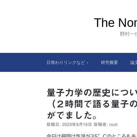
The Nom
野村一
日替わりリンクなど
研究概要
論
量子力学の歴史につ
（２時間で語る量子
がでました。
投稿日:
2023年9月16日
投稿者:
root
今日は福岡は気温が35°Cのところも