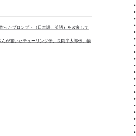
で自分の作ったプロンプト（日本語、英語）を改良して
お母さんが書いたチューリング伝、長岡半太郎伝、物