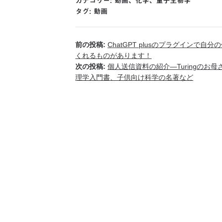
カテゴリー:
動画
、
化学
、
量子生物学
タグ:
動画
前の投稿:
ChatGPT plusのプラグイン
くれるものがあります！
次の投稿:
個人送信資料の紹介―Turingの
理学入門書、子供向け科学の名著など