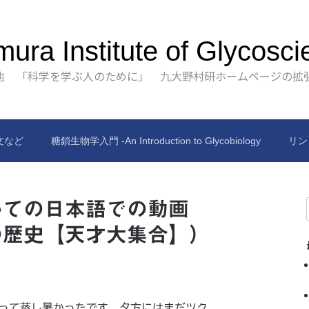
ura Institute of Glycosci
也 「科学を学ぶ人のために」 九大野村研ホームページの拡
文など
糖鎖生物学入門 -An Introduction to Glycobiology
リン
いての日本語での動画
の歴史【天才大集合】）
あって蒸し暑かったです。夕方にはまだツク