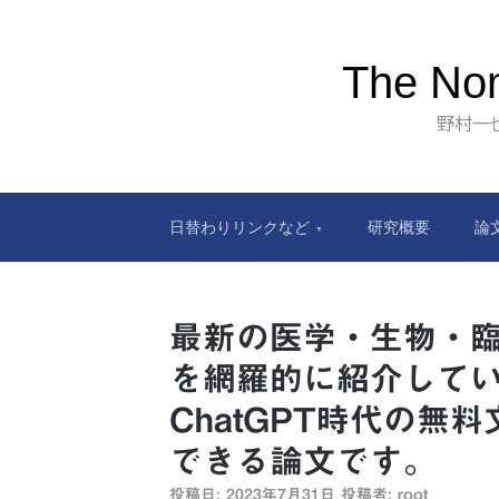
The Nom
野村一
日替わりリンクなど
研究概要
論
最新の医学・生物・
を網羅的に紹介して
ChatGPT時代の無
できる論文です。
投稿日:
2023年7月31日
投稿者:
root