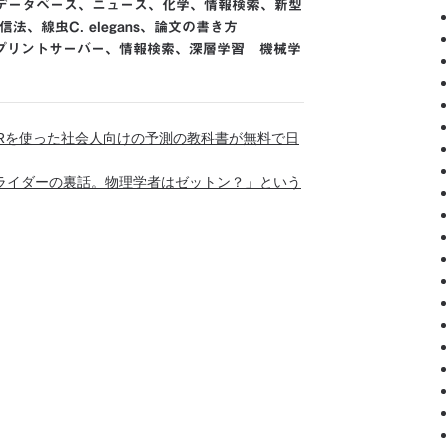
データベース
、
ニュース
、
化学
、
情報検索
、
新型
信法
、
線虫C. elegans
、
論文の書き方
プリントサーバー
、
情報検索
、
深層学習 機械学
いうRを使った社会人向けの予測の教科書が無料で日
ライダーの裏話。物理学者はゼットン？」という