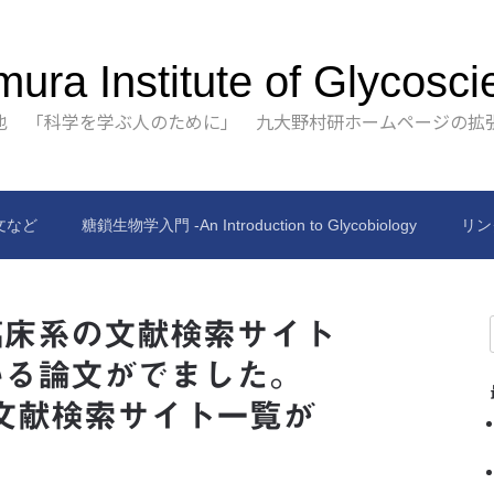
ura Institute of Glycosci
也 「科学を学ぶ人のために」 九大野村研ホームページの拡
文など
糖鎖生物学入門 -An Introduction to Glycobiology
リン
臨床系の文献検索サイト
いる論文がでました。
料文献検索サイト一覧が