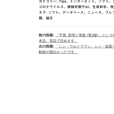
カテゴリー:
Tips
、
インターネット
、
ソフト
、
コロナウイルス
、
機械学習やAI
、
生命科学
、
発
タグ:
ソフト
、
データベース
、
ニュース
、
プレ
習
、
論文
前の投稿:
「予測: 原理と実践 (第3版)」と
本語、英語で読めます。
次の投稿:
「シン・ウルトラマン、シン・仮面
動画が面白かったです。