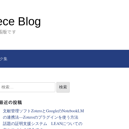
ece Blog
張版です
ク集
最近の投稿
文献管理ソフトZoteroとGoogleのNotebookLM
の連携法―Zoteroのプラグインを使う方法
話題の証明支援システム LEANについての