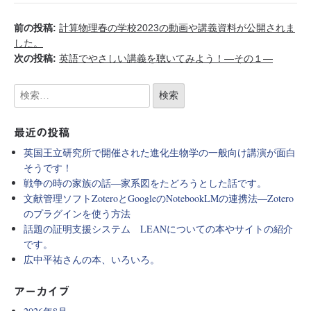
前の投稿:
計算物理春の学校2023の動画や講義資料が公開されま
した。
次の投稿:
英語でやさしい講義を聴いてみよう！―その１―
最近の投稿
英国王立研究所で開催された進化生物学の一般向け講演が面白
そうです！
戦争の時の家族の話―家系図をたどろうとした話です。
文献管理ソフトZoteroとGoogleのNotebookLMの連携法―Zotero
のプラグインを使う方法
話題の証明支援システム LEANについての本やサイトの紹介
です。
広中平祐さんの本、いろいろ。
アーカイブ