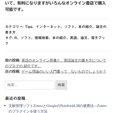
いて、有料になりますがいろんなオンライン書店で購入
可能です。
カテゴリー:
Tips
、
インターネット
、
ソフト
、
本の紹介
、
論文の
書き方
タグ:
R
、
ソフト
、
情報検索
、
本の紹介
、
英語
、
論文
、
電子ブッ
ク
前の投稿:
英語のオンライン辞書と、英語論文の書き方について
のブログの 紹介です。
次の投稿:
ゲーム理論のいい入門書って ないものでしょうか？
最近の投稿
文献管理ソフトZoteroとGoogleのNotebookLMの連携法―Zotero
のプラグインを使う方法