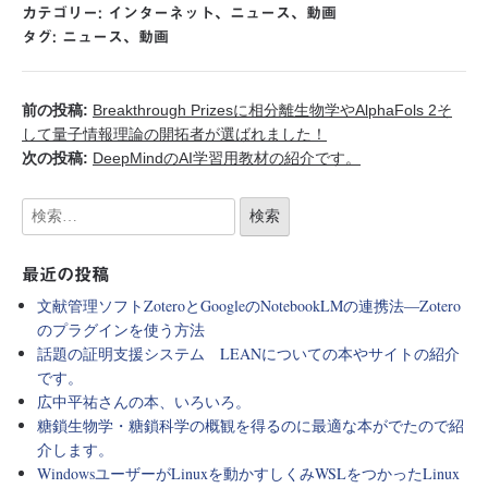
カテゴリー:
インターネット
、
ニュース
、
動画
タグ:
ニュース
、
動画
前の投稿:
Breakthrough Prizesに相分離生物学やAlphaFols 2そ
して量子情報理論の開拓者が選ばれました！
次の投稿:
DeepMindのAI学習用教材の紹介です。
最近の投稿
文献管理ソフトZoteroとGoogleのNotebookLMの連携法―Zotero
のプラグインを使う方法
話題の証明支援システム LEANについての本やサイトの紹介
です。
広中平祐さんの本、いろいろ。
糖鎖生物学・糖鎖科学の概観を得るのに最適な本がでたので紹
介します。
WindowsユーザーがLinuxを動かすしくみWSLをつかったLinux