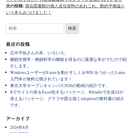
次の投稿:
国会図書館の個人送信資料のあれこれ。動的平衡論と
いう本もみつけました！
最近の投稿
広中平祐さんの本、いろいろ。
糖鎖生物学・糖鎖科学の概観を得るのに最適な本がでたので紹
介します。
WindowsユーザーがLinuxを動かすしくみWSLをつかったLinux
入門本が無料公開されています！
東京大学オープンキャンパス2026の動画の紹介です。
Rでサイトの表をExcel化するパッケージ、RStudioで生成AIが
使えるパッケージ、グラフや図を描くtidyplotsの教科書の紹介
です。
アーカイブ
2026年8月