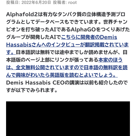
投稿日:
2022年6月20日
投稿者:
root
Alphafold2は有力なタンパク質の立体構造予測プロ
グラムとしてデータベースもできています。世界チャン
ピオンを打ち破ったAIであるAlphaGOをつくりあげた
グループが開発したAIで
こちらに開発者のDemis
Hassabisさんへのインタビューが翻訳掲載されていま
す。
日本語訳は無料では途中までしか読めませんが、日
本語版のページ上部にリンクが張ってある
本家のほう
は、全文無料公開されていますので日本語の無料訳を読
んで興味がわいたら英語版を読むとよいでしょう。
Demis Hassabis CEOの講演は以前も紹介したので
すが以下でみられます。