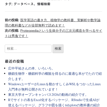
タグ:
データベース
、
情報検索
前の投稿:
医学英語の書き方、植物学の教科書、実解析や数学論
理の教科書などが全部無料で読めます！
次の投稿:
Proteopediaという生体分子の三次元構造を学べるサイ
トは秀逸です！
最近の投稿
広中平祐さんの本、いろいろ。
糖鎖生物学・糖鎖科学の概観を得るのに最適な本がでたので紹
介します。
WindowsユーザーがLinuxを動かすしくみWSLをつかったLinux
入門本が無料公開されています！
東京大学オープンキャンパス2026の動画の紹介です。
Rでサイトの表をExcel化するパッケージ、RStudioで生成AIが
使えるパッケージ、グラフや図を描くtidyplotsの教科書の紹介