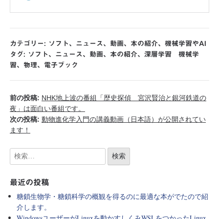
カテゴリー:
ソフト
、
ニュース
、
動画
、
本の紹介
、
機械学習やAI
タグ:
ソフト
、
ニュース
、
動画
、
本の紹介
、
深層学習 機械学
習
、
物理
、
電子ブック
前の投稿:
NHK地上波の番組「歴史探偵 宮沢賢治と銀河鉄道の
夜」は面白い番組です。
次の投稿:
動物進化学入門の講義動画（日本語）が公開されてい
ます！
最近の投稿
糖鎖生物学・糖鎖科学の概観を得るのに最適な本がでたので紹
介します。
WindowsユーザーがLinuxを動かすしくみWSLをつかったLinux