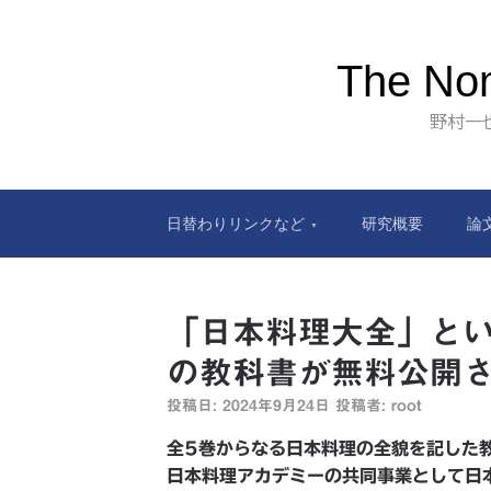
The Nom
野村一
日替わりリンクなど
研究概要
論
「日本料理大全」と
の教科書が無料公開
投稿日:
2024年9月24日
投稿者:
root
全5巻からなる日本料理の全貌を記した
日本料理アカデミーの共同事業として日