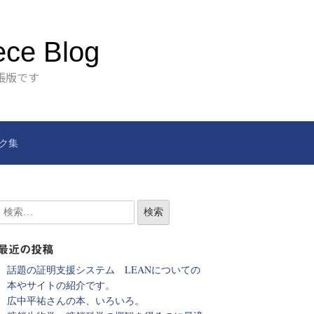
ece Blog
張版です
ク集
最近の投稿
話題の証明支援システム LEANについての
本やサイトの紹介です。
広中平祐さんの本、いろいろ。