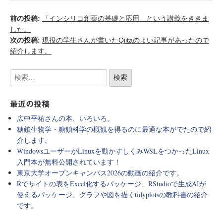
前の投稿:
「インシリコ創薬の基礎と応用」という講義をききま
した。
次の投稿:
現役の学生さんが書いたQiitaのよい記事があったので
紹介します。
最近の投稿
広中平祐さんの本、いろいろ。
糖鎖生物学・糖鎖科学の概観を得るのに最適な本がでたので紹
介します。
WindowsユーザーがLinuxを動かすしくみWSLをつかったLinux
入門本が無料公開されています！
東京大学オープンキャンパス2026の動画の紹介です。
Rでサイトの表をExcel化するパッケージ、RStudioで生成AIが
使えるパッケージ、グラフや図を描くtidyplotsの教科書の紹介
です。