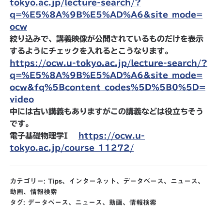
tokyo.ac.jp/lecture-search/?
q=%E5%8A%9B%E5%AD%A6&site_mode=
ocw
絞り込みで、講義映像が公開されているものだけを表示
するようにチェックを入れるとこうなります。
https://ocw.u-tokyo.ac.jp/lecture-search/?
q=%E5%8A%9B%E5%AD%A6&site_mode=
ocw&fq%5Bcontent_codes%5D%5B0%5D=
video
中には古い講義もありますがこの講義などは役立ちそう
です。
電子基礎物理学I
https://ocw.u-
tokyo.ac.jp/course_11272/
カテゴリー:
Tips
、
インターネット
、
データベース
、
ニュース
、
動画
、
情報検索
タグ:
データベース
、
ニュース
、
動画
、
情報検索