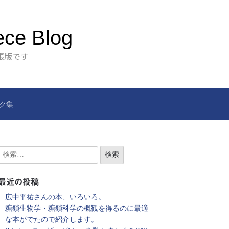
ece Blog
張版です
ク集
最近の投稿
広中平祐さんの本、いろいろ。
糖鎖生物学・糖鎖科学の概観を得るのに最適
な本がでたので紹介します。