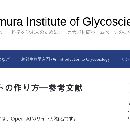
ura Institute of Glycosci
也 「科学を学ぶ人のために」 九大野村研ホームページの拡
文など
糖鎖生物学入門 -An Introduction to Glycobiology
リン
プトの作り方―参考文献
ては、Open AIのサイトが有名です。