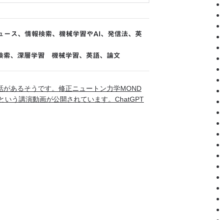
ュース
、
情報検索
、
機械学習やAI
、
発信法
、
英
検索
、
深層学習 機械学習
、
英語
、
論文
話があるそうです。修正ニュートン力学MOND
―という講演動画が公開されています。ChatGPT