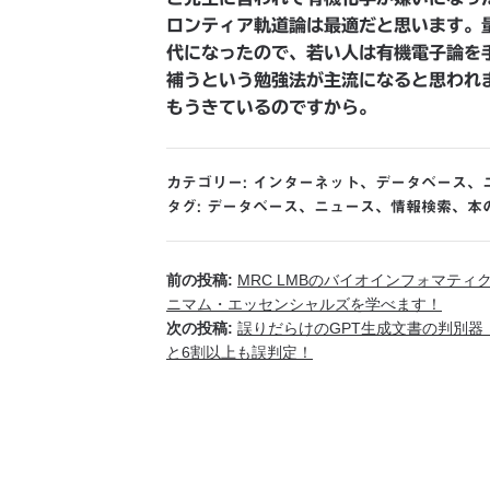
ロンティア軌道論は最適だと思います。
代になったので、若い人は有機電子論を
補うという勉強法が主流になると思われ
もうきているのですから。
カテゴリー:
インターネット
、
データベース
、
タグ:
データベース
、
ニュース
、
情報検索
、
本
前の投稿:
MRC LMBのバイオインフォマテ
ニマム・エッセンシャルズを学べます！
次の投稿:
誤りだらけのGPT生成文書の判別器：non
と6割以上も誤判定！