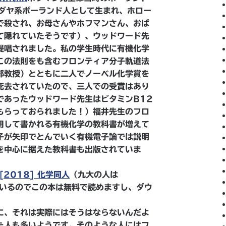
でユダヤ系ポーランド人として生まれ、ホロー
で殺され、お母さんやホフマンさん、おば
て隠れていたそうです）、ウッドワード先
提唱されました。私の学生時代に有機化学
この法則をも含むフロンティア分子軌道法
部教授）とともに二人でノーベル化学賞を
死去されていたので、三人での受賞はあり
であったウッドワード先生はビタミンB12
もらっておられました！）福井先生のフロ
用して書かれる有機化学の教科書が増えて
子が矢印でとんでいく有機電子論では説明
を中心に据えた教科書も出版されていま
2018] 化学同人
（九大の人は
契約しているのでこの本は無料で読めますし、ダウ
に、それは実際にはそうはならないんだよ
た人も多いようです。そのような人にはフ