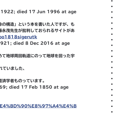
 1922; died 17 Jun 1996 at age
命の構造」という本を書いた人ですが、も
藤永茂先生が批判しておられるサイトがあ
goo1818sigerutk
1921; died 8 Dec 2016 at age
めて地球周回軌道にのって地球を回った宇
れていました、
経済学者ものっています。
69; died 17 Feb 1850 at age
iki/%E4%BD%90%E8%97%A4%E4%B