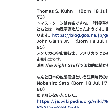
Thomas S. Kuhn
（
Born 18 Jul
73）
トマス・クーンは有名ですね。「科学革
ともとは 物理学専攻だったようです。
ります。
https://blog.goo.ne.jp/
John Glenn Jr.
（
Born 18 Jul 
95）
アメリカの宇宙飛行士、アメリカではじ
宙飛行士です。
映画
The Right Stuff
で印象的に描か
なんと日本の佐藤信淵という江戸時代の
Nobuhiro Sato
（
Born 18 Jul 17
80）
私は知らない人でした。
https://ja.wikipedia.org/w
F%A1%E6%B7%B5