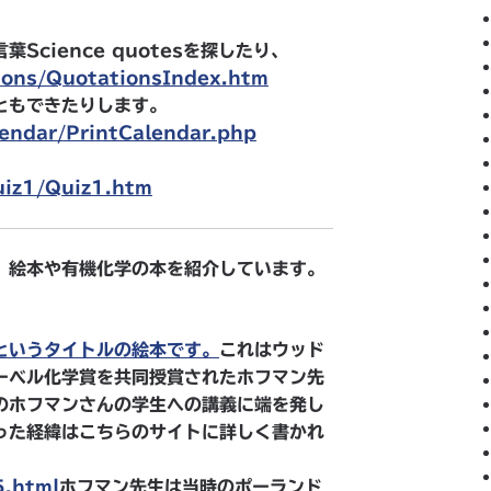
cience quotesを探したり、
tions/QuotationsIndex.htm
ともできたりします。
lendar/PrintCalendar.php
uiz1/Quiz1.htm
。絵本や有機化学の本を紹介しています。
というタイトルの絵本です。
これはウッド
ーベル化学賞を共同授賞されたホフマン先
のホフマンさんの学生への講義に端を発し
った経緯はこちらのサイトに詳しく書かれ
5.html
ホフマン先生は当時のポーランド