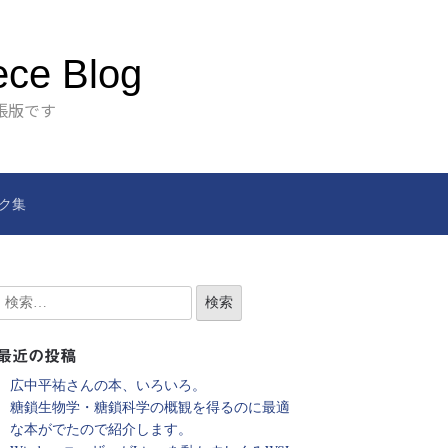
ece Blog
張版です
ク集
最近の投稿
広中平祐さんの本、いろいろ。
糖鎖生物学・糖鎖科学の概観を得るのに最適
な本がでたので紹介します。