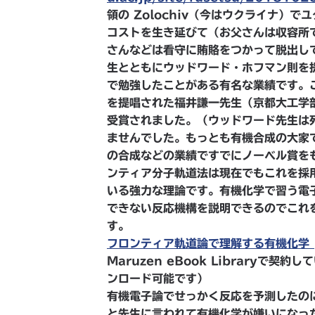
領の Zolochiv（今はウクライナ）
コストを生き延びて（お父さんは収容所
さんなどは看守に賄賂をつかって脱出し
生とともにウッドワード・ホフマン則を
で勉強したことがある有名な業績です。
を提唱された福井謙一先生（京都大工学
受賞されました。（ウッドワード先生は
ませんでした。もっとも有機合成の大家
の合成などの業績ですでにノーベル賞を
ンティア分子軌道法は現在でもこれを採
いる強力な理論です。有機化学で習う電
できない反応機構を説明できるのでこれ
す。
フロンティア軌道論で理解する有機化学 [
Maruzen eBook Libraryで
ンロード可能です）
有機電子論でせっかく反応を予測したの
と先生に言われて有機化学が嫌いになっ