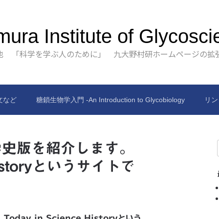
ura Institute of Glycosci
也 「科学を学ぶ人のために」 九大野村研ホームページの拡
文など
糖鎖生物学入門 -An Introduction to Glycobiology
リン
学史版を紹介します。
 Historyというサイトで
y in Science Historyという