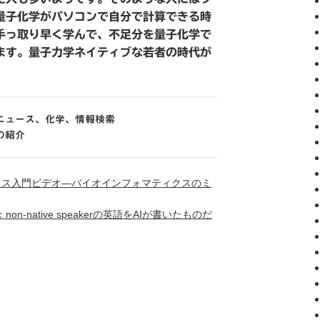
量子化学がパソコンで自分で計算できる時
手っ取り早く学んで、不足分を量子化学で
ます。量子力学ネイティブな若者の時代が
ニュース
、
化学
、
情報検索
の紹介
ィクス入門ビデオ―バイオインフォマティクスのミ
-native speakerの英語をAIが書いたものだ