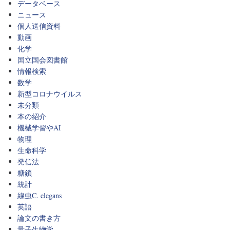
データベース
ニュース
個人送信資料
動画
化学
国立国会図書館
情報検索
数学
新型コロナウイルス
未分類
本の紹介
機械学習やAI
物理
生命科学
発信法
糖鎖
統計
線虫C. elegans
英語
論文の書き方
量子生物学