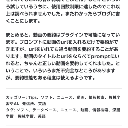
ろ試しているうちに、使用回数制限に達したのでこれ以
上は調べられませんでした。またわかったらブログに書
くことにします。
まとめると、動画の要約はプラグインで可能になってい
ます。プロンプトに動画のurlを入れるだけで要約がで
きますが、urlをいれても違う動画を要約することがあ
ります。動画のタイトルとurlをならべてpromptにい
れると、ちゃんと正しい動画を要約してくれました。と
いうことで、いろいろまだ不完全なところがあります
が、要約機能もある程度は使えるようです。
カテゴリー:
Tips
、
ソフト
、
ニュース
、
動画
、
情報検索
、
機械学
習やAI
、
発信法
、
英語
タグ:
ソフト
、
データベース
、
ニュース
、
動画
、
情報検索
、
深層
学習 機械学習
、
英語