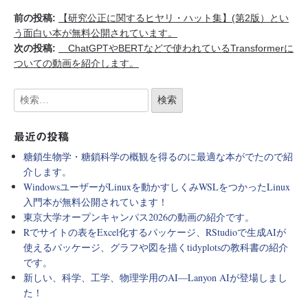
前の投稿:
【研究公正に関するヒヤリ・ハット集】(第2版）とい
う面白い本が無料公開されています。
次の投稿:
ChatGPTやBERTなどで使われているTransformerに
ついての動画を紹介します。
最近の投稿
糖鎖生物学・糖鎖科学の概観を得るのに最適な本がでたので紹
介します。
WindowsユーザーがLinuxを動かすしくみWSLをつかったLinux
入門本が無料公開されています！
東京大学オープンキャンパス2026の動画の紹介です。
Rでサイトの表をExcel化するパッケージ、RStudioで生成AIが
使えるパッケージ、グラフや図を描くtidyplotsの教科書の紹介
です。
新しい、科学、工学、物理学用のAI―Lanyon AIが登場しまし
た！