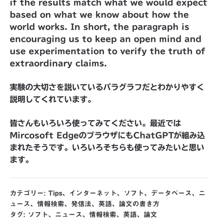
if the results match what we would expect
based on what we know about how the
world works. In short, the paragraph is
encouraging us to keep an open mind and
use experimentation to verify the truth of
extraordinary claims.
実験の大切さを説いているパラグラフだとわかりやすく
説明してくれています。
皆さんもいろいろ使ってみてください。最近では
Mircosoft EdgeのブラウザにもChatGPTが組み込
まれたそうです。いろいろそちらも使ってみたいと思い
ます。
カテゴリー:
Tips
、
インターネット
、
ソフト
、
データベース
、
ニ
ュース
、
情報検索
、
発信法
、
英語
、
論文の書き方
タグ:
ソフト
、
ニュース
、
情報検索
、
英語
、
論文