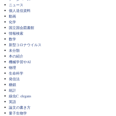
ニュース
個人送信資料
動画
化学
国立国会図書館
情報検索
数学
新型コロナウイルス
未分類
本の紹介
機械学習やAI
物理
生命科学
発信法
糖鎖
統計
線虫C. elegans
英語
論文の書き方
量子生物学