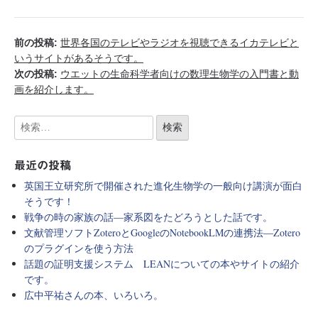
前の投稿:
世界各国のテレビやラジオを視聴できるイカテレビと
いうサイトがあるそうです。
次の投稿:
ウエットの生命科学者向けの数理生物学の入門書と動
画を紹介します。
最近の投稿
英国王立研究所で開催された進化生物学の一般向け講演が面白
そうです！
戦争の時の家族の話―家系図をたどろうとした話です。
文献管理ソフトZoteroとGoogleのNotebookLMの連携法―Zotero
のプラグインを使う方法
話題の証明支援システム LEANについての本やサイトの紹介
です。
広中平祐さんの本、いろいろ。