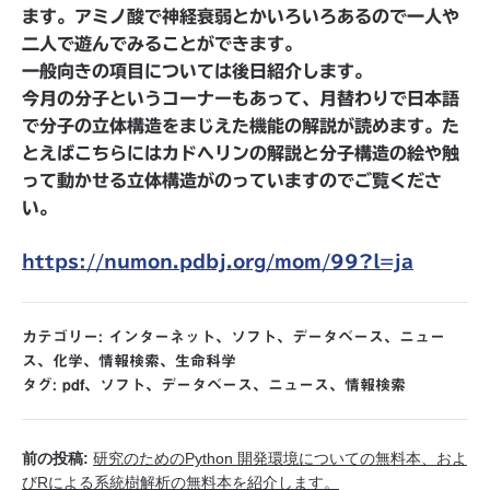
ます。アミノ酸で神経衰弱とかいろいろあるので一人や
二人で遊んでみることができます。
一般向きの項目については後日紹介します。
今月の分子というコーナーもあって、月替わりで日本語
で分子の立体構造をまじえた機能の解説が読めます。た
とえばこちらにはカドヘリンの解説と分子構造の絵や触
って動かせる立体構造がのっていますのでご覧くださ
い。
https://numon.pdbj.org/mom/99?l=ja
カテゴリー:
インターネット
、
ソフト
、
データベース
、
ニュー
ス
、
化学
、
情報検索
、
生命科学
タグ:
pdf
、
ソフト
、
データベース
、
ニュース
、
情報検索
前の投稿:
研究のためのPython 開発環境についての無料本、およ
びRによる系統樹解析の無料本を紹介します。