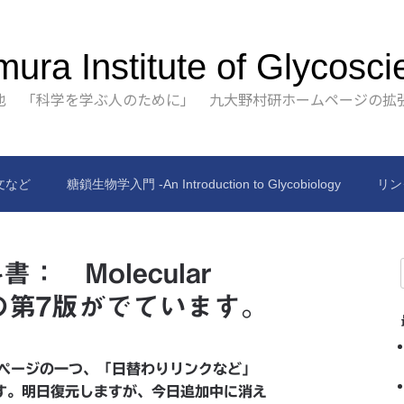
ura Institute of Glycosci
也 「科学を学ぶ人のために」 九大野村研ホームページの拡
文など
糖鎖生物学入門 -An Introduction to Glycobiology
リン
 Molecular
Cell の第7版がでています。
固定ページの一つ、「日替わりリンクなど」
す。明日復元しますが、今日追加中に消え