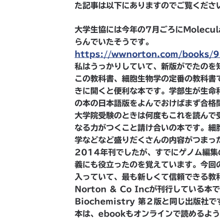
た記事は以下にありますのでご覧くださ
大学生協には今年の7月ごろにMolecular 
らんでいたそうです。
https://wwnorton.com/books
私はうっかりしていて、新版がでたのを
この教科書、細胞生物学の定番の教科書
きに開くと便利な本です。学部生が生命
の本の日本語版をよんでおけばまず合格
大学院受験のときは何度もこれを読んで
なる力がつくこと請け合いの本です。細
学などなど盛りだくさんの内容がつまっ
2014年刊でしたが、すでにゲノム編集の
義にも役立ったのを覚えています。今回
入っていて、最も新しくて信頼できる教
Norton & Co Incが刊行している本
Biochemistry 第２版と同じ出
本は、ebookもオンラインで読めるよ