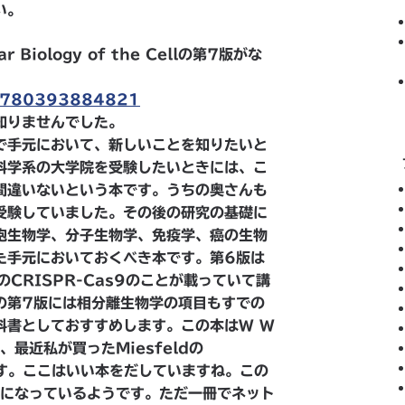
い。
Biology of the Cellの第7版がな
/9780393884821
知りませんでした。
で手元において、新しいことを知りたいと
科学系の大学院を受験したいときには、こ
間違いないという本です。うちの奥さんも
受験していました。その後の研究の基礎に
胞生物学、分子生物学、免疫学、癌の生物
た手元においておくべき本です。第6版は
CRISPR-Cas9のことが載っていて講
の第7版には相分離生物学の項目もすでの
科書としておすすめします。この本はW W
で、最近私が買ったMiesfeldの
版社です。ここはいい本をだしていますね。この
うになっているようです。ただ一冊でネット