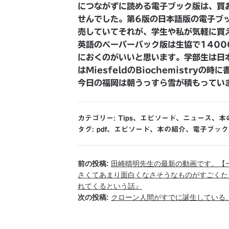
につながずに読める電子ブック版は、買
せんでした。第6版の日本語版の電子ブ
売していてそれが、学生や私が気軽に買
英語のペーパーバック版は生協で140
におくのがいいと思います。学部生は日
はMiesfeldのBiochemistryの
今日の福岡は朝うっすら雪が積もってい
カテゴリー:
Tips
、
エピソード
、
ニュース
、
本
タグ:
pdf
、
エピソード
、
本の紹介
、
電子ブック
前の投稿:
田崎晴明先生の最新の動画です。【
さくてあまり面白くなさそうなものがすごくた
れてくるという話』
次の投稿:
クローン人間がすでに誕生している