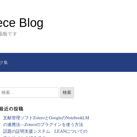
ece Blog
張版です
ク集
最近の投稿
文献管理ソフトZoteroとGoogleのNotebookLM
の連携法―Zoteroのプラグインを使う方法
話題の証明支援システム LEANについての