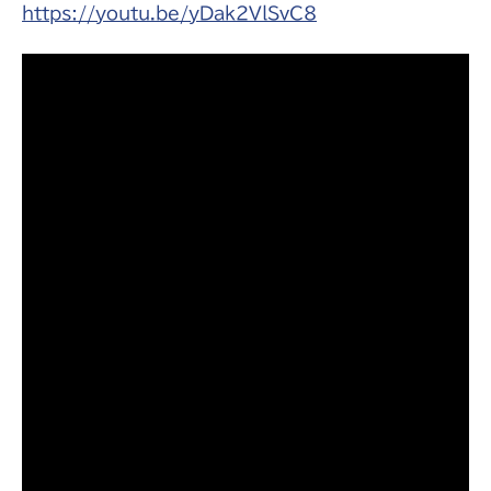
https://youtu.be/yDak2VlSvC8