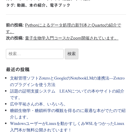
タグ:
動画
、
本の紹介
、
電子ブック
前の投稿:
Pythonによるデータ処理の新刊本とQuartoの紹介で
す。
次の投稿:
量子生物学入門コースかZoom開催されています。
最近の投稿
文献管理ソフトZoteroとGoogleのNotebookLMの連携法―Zotero
のプラグインを使う方法
話題の証明支援システム LEANについての本やサイトの紹介
です。
広中平祐さんの本、いろいろ。
糖鎖生物学・糖鎖科学の概観を得るのに最適な本がでたので紹
介します。
WindowsユーザーがLinuxを動かすしくみWSLをつかったLinux
入門本が無料公開されています！