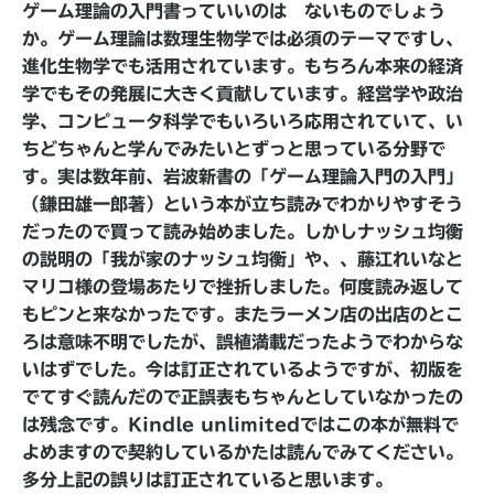
ゲーム理論の入門書っていいのは ないものでしょう
か。ゲーム理論は数理生物学では必須のテーマですし、
進化生物学でも活用されています。もちろん本来の経済
学でもその発展に大きく貢献しています。経営学や政治
学、コンピュータ科学でもいろいろ応用されていて、い
ちどちゃんと学んでみたいとずっと思っている分野で
す。実は数年前、岩波新書の「ゲーム理論入門の入門」
（鎌田雄一郎著）という本が立ち読みでわかりやすそう
だったので買って読み始めました。しかしナッシュ均衡
の説明の「
我が家のナッシュ均衡
」や、、藤江れいなと
マリコ様の登場あたりで挫折しました。何度読み返して
もピンと来なかったです。またラーメン店の出店のとこ
ろは意味不明でしたが、誤植満載だったようでわからな
いはずでした。今は訂正されているようですが、初版を
でてすぐ読んだので正誤表もちゃんとしていなかったの
は残念です。Kindle unlimitedではこの本が無料で
よめますので契約しているかたは読んでみてください。
多分上記の誤りは訂正されていると思います。