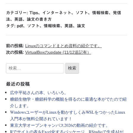
カテゴリー:
Tips
、
インターネット
、
ソフト
、
情報検索
、
発信
法
、
英語
、
論文の書き方
タグ:
pdf
、
ソフト
、
情報検索
、
英語
、
論文
前の投稿:
Linuxのコマンドまとめ資料の紹介です。
次の投稿:
VirtualBoxのupdate (11/12追記有）
最近の投稿
広中平祐さんの本、いろいろ。
糖鎖生物学・糖鎖科学の概観を得るのに最適な本がでたので紹
介します。
WindowsユーザーがLinuxを動かすしくみWSLをつかったLinux
入門本が無料公開されています！
東京大学オープンキャンパス2026の動画の紹介です。
Rでサイトの表をExcel化するパッケージ、RStudioで生成AIが