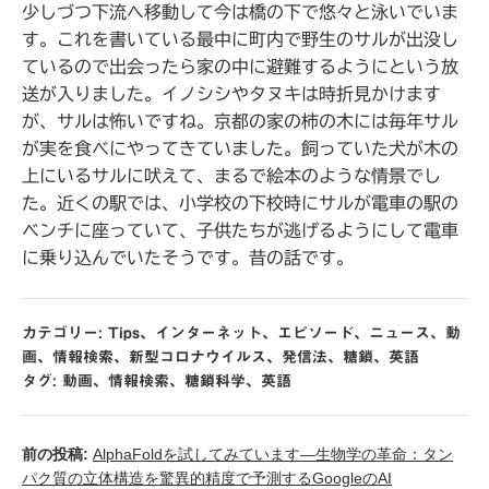
少しづつ下流へ移動して今は橋の下で悠々と泳いでいま
す。これを書いている最中に町内で野生のサルが出没し
ているので出会ったら家の中に避難するようにという放
送が入りました。イノシシやタヌキは時折見かけます
が、サルは怖いですね。京都の家の柿の木には毎年サル
が実を食べにやってきていました。飼っていた犬が木の
上にいるサルに吠えて、まるで絵本のような情景でし
た。近くの駅では、小学校の下校時にサルが電車の駅の
ベンチに座っていて、子供たちが逃げるようにして電車
に乗り込んでいたそうです。昔の話です。
カテゴリー:
Tips
、
インターネット
、
エピソード
、
ニュース
、
動
画
、
情報検索
、
新型コロナウイルス
、
発信法
、
糖鎖
、
英語
タグ:
動画
、
情報検索
、
糖鎖科学
、
英語
前の投稿:
AlphaFoldを試してみています―生物学の革命：タン
パク質の立体構造を驚異的精度で予測するGoogleのAI