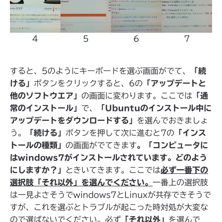
4
5
6
7
すると、5のようにキーボードを選ぶ画面がでて、
「続
ける」
ボタンをクリックすると、6の
「アップデートと
他のソフトウエア」
の画面に変わります。ここでは
「通
常のインストール」
で、
「Ubuntuのインストール中に
アップデートをダウンロードする」
を選んでおきましょ
う。
「続ける」
ボタンを押して次に進むと7の
「インス
トールの種類」
の画面がでてきます
。「コンピュータに
はwindows7がインストールされています。どのよう
にしますか？」
ときいてきます。ここでは
必ず一番下の
選択肢「それ以外」を選んでください。
一番上の選択肢
は一見よさそうでwindows7とLinuxが共存できそうで
すが、これを選ぶとトラブルが起こった時対処が大変な
ので選ばないでください。必ず
「それ以外」
を選んで