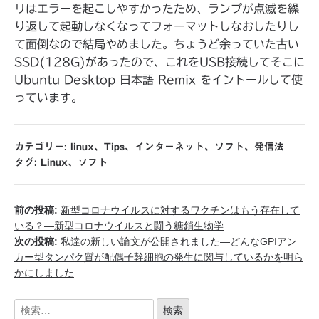
リはエラーを起こしやすかったため、ランプが点滅を繰
り返して起動しなくなってフォーマットしなおしたりし
て面倒なので結局やめました。ちょうど余っていた古い
SSD(128G)があったので、これをUSB接続してそこに
Ubuntu Desktop 日本語 Remix をイントールして使
っています。
カテゴリー:
linux
、
Tips
、
インターネット
、
ソフト
、
発信法
タグ:
Linux
、
ソフト
前の投稿:
新型コロナウイルスに対するワクチンはもう存在して
いる？―新型コロナウイルスと闘う糖鎖生物学
次の投稿:
私達の新しい論文が公開されました―どんなGPIアン
カー型タンパク質が配偶子幹細胞の発生に関与しているかを明ら
かにしました