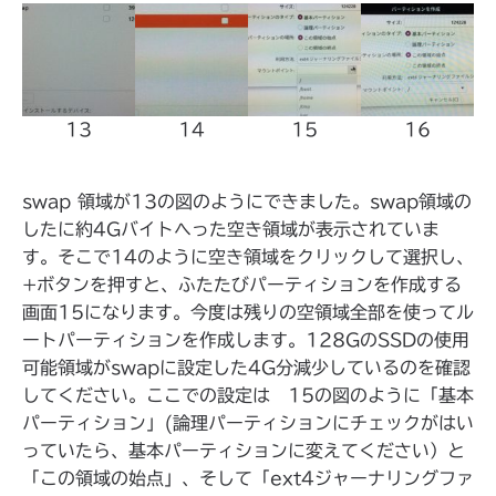
13
14
15
16
swap 領域が13の図のようにできました。swap領域の
したに約4Gバイトへった空き領域が表示されていま
す。そこで14のように空き領域をクリックして選択し、
+ボタンを押すと、ふたたびパーティションを作成する
画面15になります。今度は残りの空領域全部を使ってル
ートパーティションを作成します。128GのSSDの使用
可能領域がswapに設定した4G分減少しているのを確認
してください。ここでの設定は 15の図のように「基本
パーティション」(論理パーティションにチェックがはい
っていたら、基本パーティションに変えてください）と
「この領域の始点」、そして「ext4ジャーナリングファ