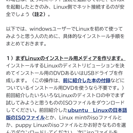
を起動したときのみ、Linux側でネット接続するのが安
全でしょう
（註2）
。
以下では、windowsユーザーでLinuxを初めて使って
みようと思う人のために、具体的なインストール手順を
まとめておきます。
１）
まずLinuxのインストール用メディアを作ります。
インストールするLinuxのディストリビューションを決
めてインストール用のDVDあるいはUSBドライブを作
成します。（この操作は、
前に紹介した本の付録
などに
ついているインストール用DVDを使うなら不要です。）
前回紹介したいろいろなLinuxのディストロの中でまず
試してみようと思うもののISOファイルをダウンロード
してください。前回紹介した
ubuntu Linuxの日本語
版のISOファイル
とか、Linux mintのisoファイルと
か、puppy Linuxのisoファイルとかお好きなものを選
んでダウンロードしてください。次にisoファイルを