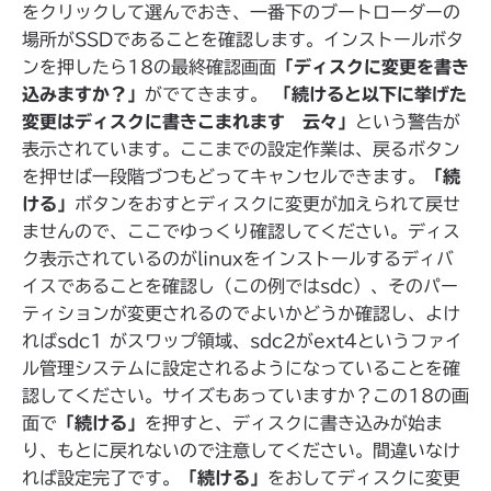
をクリックして選んでおき、一番下のブートローダーの
場所がSSDであることを確認します。インストールボタ
ンを押したら18の最終確認画面
「ディスクに変更を書き
込みますか？」
がでてきます。
「続けると以下に挙げた
変更はディスクに書きこまれます 云々」
という警告が
表示されています。ここまでの設定作業は、戻るボタン
を押せば一段階づつもどってキャンセルできます。
「続
ける」
ボタンをおすとディスクに変更が加えられて戻せ
ませんので、ここでゆっくり確認してください。ディス
ク表示されているのがlinuxをインストールするディバ
イスであることを確認し（この例ではsdc）、そのパー
ティションが変更されるのでよいかどうか確認し、よけ
ればsdc1 がスワップ領域、sdc2がext4というファイ
ル管理システムに設定されるようになっていることを確
認してください。サイズもあっていますか？この18の画
面で
「続ける」
を押すと、ディスクに書き込みが始ま
り、もとに戻れないので注意してください。間違いなけ
れば設定完了です。
「続ける」
をおしてディスクに変更