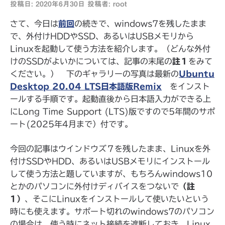
投稿日:
2020年6月30日
投稿者:
root
さて、今日は
前回
の続きで、windows7を残したまま
で、外付けHDDやSSD、あるいはUSBメモリから
Linuxを起動して使う方法を紹介します。（どんな外付
けのSSDがよいかについては、記事の末尾の
註１
をみて
ください。） 下のギャラリーの写真は最新の
Ubuntu
Desktop 20.04 LTS日本語版Remix
をインスト
ールする手順です。起動直後から日本語入力ができる上
にLong Time Support (LTS)版ですので5年間のサポ
ート(2025年4月まで）付です。
今回の記事はウインドウズ７を残したまま、Linuxを外
付けSSDやHDD、あるいはUSBメモリにインストール
して使う方法と題していますが、もちろんwindows10
とかのパソコンに外付けディバイスをつないで
（註
1）
、そこにLinuxをインストールして使いたいという
時にも使えます。サポート切れのwindows7のパソコン
の場合は、使う時にネット接続を遮断しておき、Linux