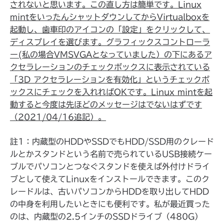
されないと思います。この直し方は簡単です。Linux
mintをいったんシャットダウンしてからVirtualboxを
起動し、歯車印のアイコンの「設定」をクリックして、
ディスプレイを選びます。グラフィックスコントローラ
ー(私の場合VMSVGAとなっていました）の下にあるア
クセラレーションのチェックボックスに表示されている
「
3D アクセラレーションを有効化
」というチェックボ
ックスにチェックを入れればOKです。Linux mintを起
動すると今度は先ほどのメッセージはでないはずです
（2021/04/16追記）。
註1：内蔵型のHDDやSSDでもHDD/SSD用のクレード
ルとかスタンドという名前で売られているUSB接続ケー
ブルでパソコンとつなぐスタンドを使えば外付けドライ
ブとして使えてLinuxをインストールできます。このク
レードルは、古いパソコンからHDDを取り出してHDD
の中身を利用したいときにも便利です。私が最近買った
のは、内蔵型の2.5インチのSSDドライブ（480G）