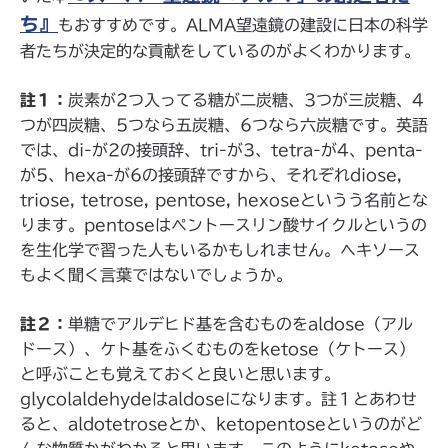
ち』
もおすすめです。ALMA望遠鏡の建設に日本の科学
者たちが決定的な貢献をしているのがよくわかります。
註１：
炭素が2つ入ってる糖が二炭糖、3つが三炭糖、4
つが四炭糖、5つなら五炭糖、6つなら六炭糖です。英語
では、di-が2の接頭辞、tri-が3、tetra-が4、penta-
が5、hexa-が6の接頭辞ですから、それぞれdiose,
triose, tetrose, pentose, hexoseというう名前とな
ります。pentoseはペントースリン酸サイクルというの
を生化学で習った人もいるかもしれません。ヘキソース
もよく聞く言葉ではないでしょうか。
註２：
単糖でアルデヒド基を含むものをaldose（アル
ドース）、ケト基をふくむものをketose（ケトース）
と呼ぶことも覚えておくと良いと思います。
glycolaldehydeはaldoseになります。註１とあわせ
ると、aldotetroseとか、ketopentoseというのがど