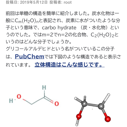
投稿日:
2019年5月12日
投稿者:
root
前回は単糖の構造を簡単に紹介しました。炭水化物は一
般にC
(H
O)
と表記され、炭素に水がついたような分
m
2
n
子という意味で、carbo hydrate （炭・水化物）とい
うのでした。ではm=2でn=2の化合物、C
(H
O)
と
2
2
2
いうのはどんな分子でしょうか。
グリコールアルデヒドという名がついているこの分子
PubChem
は、
では下図のような構造であると表示さ
立体構造はこんな感じです。
れています。