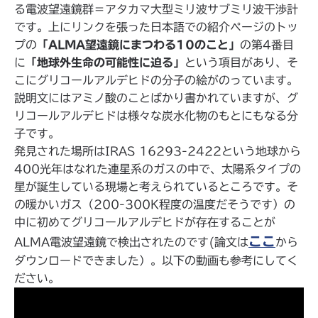
る電波望遠鏡群＝アタカマ大型ミリ波サブミリ波干渉計
です。上にリンクを張った日本語での紹介ページのトッ
プの
「ALMA望遠鏡にまつわる10のこと」
の第4番目
に
「地球外生命の可能性に迫る」
という項目があり、そ
こにグリコールアルデヒドの分子の絵がのっています。
説明文にはアミノ酸のことばかり書かれていますが、グ
リコールアルデヒドは様々な炭水化物のもとにもなる分
子です。
発見された場所はIRAS 16293-2422という地球から
400光年はなれた連星系のガスの中で、太陽系タイプの
星が誕生している現場と考えられているところです。そ
の暖かいガス（200-300K程度の温度だそうです）の
中に初めてグリコールアルデヒドが存在することが
ここ
ALMA電波望遠鏡で検出されたのです(論文は
から
ダウンロードできました）。以下の動画も参考にしてく
ださい。