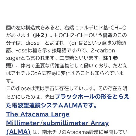
図の左の構造式をみると、右端にアルデヒド基-CH=O
があります
（註２）
。HOCH2-CH=Oいう構造のこの
分子は、diose とよばれ (di-は2という意味の接頭
語、-oseは糖を示す接尾語ですので、2-carbon
sugarとも言われます。二炭糖といいます。
註１参
照
）、体内で重要な代謝産物として働いており、たとえ
ばアセチルCoAに容易に変化することも知られていま
す。
このdioseは実は宇宙に存在しています。その存在を明
ブラックホールの形をとらえ
らかにしたのは、先日
た電波望遠鏡システムALMAです。
The Atacama Large
Millimeter/submillimeter Array
(ALMA)
は、南米チリのAtacama砂漠に展開してい