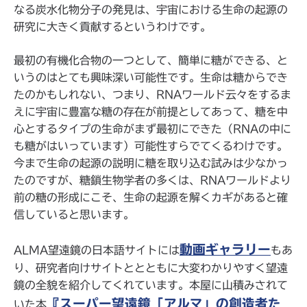
なる炭水化物分子の発見は、宇宙における生命の起源の
研究に大きく貢献するというわけです。
最初の有機化合物の一つとして、簡単に糖ができる、と
いうのはとても興味深い可能性です。生命は糖からでき
たのかもしれない、つまり、RNAワールド云々をするま
えに宇宙に豊富な糖の存在が前提としてあって、糖を中
心とするタイプの生命がまず最初にできた（RNAの中に
も糖がはいっています）可能性すらでてくるわけです。
今まで生命の起源の説明に糖を取り込む試みは少なかっ
たのですが、糖鎖生物学者の多くは、RNAワールドより
前の糖の形成にこそ、生命の起源を解くカギがあると確
信していると思います。
動画ギャラリー
ALMA望遠鏡の日本語サイトには
もあ
り、研究者向けサイトととともに大変わかりやすく望遠
鏡の全貌を紹介してくれています。本屋に山積みされて
『スーパー望遠鏡「アルマ」の創造者た
いた本