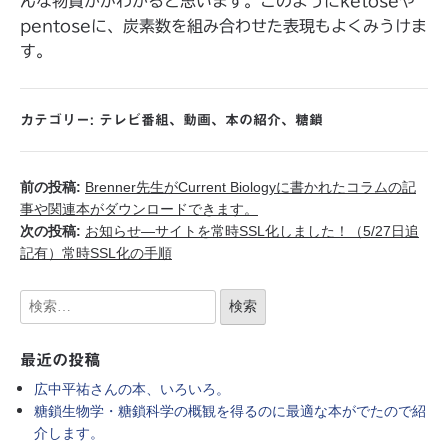
んな物質かがわかると思います。このようにketoseや
pentoseに、炭素数を組み合わせた表現もよくみうけま
す。
カテゴリー:
テレビ番組
、
動画
、
本の紹介
、
糖鎖
前の投稿:
Brenner先生がCurrent Biologyに書かれたコラムの記
事や関連本がダウンロードできます。
次の投稿:
お知らせ―サイトを常時SSL化しました！（5/27日追
記有）常時SSL化の手順
最近の投稿
広中平祐さんの本、いろいろ。
糖鎖生物学・糖鎖科学の概観を得るのに最適な本がでたので紹
介します。