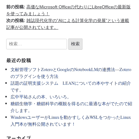
前の投稿:
高価なMicrosoft Officeの代わりにLibreOfficeの最新版
を使ってみましょう！
次の投稿:
雑誌現代化学の”AIによる計算化学の発展”という連載
記事が公開されています。
最近の投稿
文献管理ソフトZoteroとGoogleのNotebookLMの連携法―Zotero
のプラグインを使う方法
話題の証明支援システム LEANについての本やサイトの紹介
です。
広中平祐さんの本、いろいろ。
糖鎖生物学・糖鎖科学の概観を得るのに最適な本がでたので紹
介します。
WindowsユーザーがLinuxを動かすしくみWSLをつかったLinux
入門本が無料公開されています！
アーカイブ