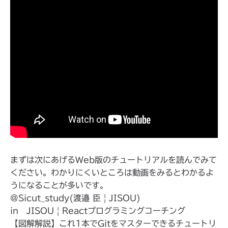
まずは次にあげるWeb版のチュートリアルを読んでみて
ください。わかりにくいところは動画をみるとわかるよ
うになることが多いです。
@Sicut_study(渡邉 臣 | JISOU)
in JISOU | Reactプログラミングコーチング
【図解解説】これ1本でGitをマスターできるチュートリ