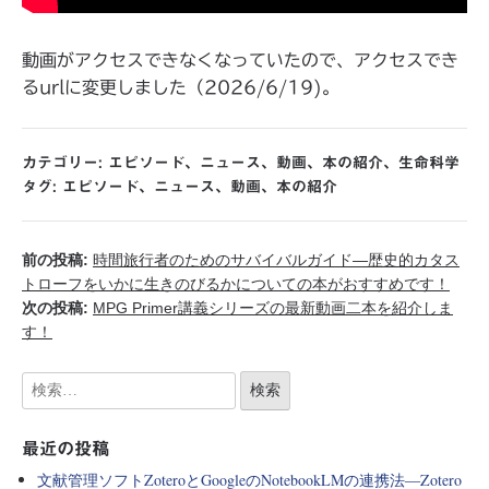
動画がアクセスできなくなっていたので、アクセスでき
るurlに変更しました（2026/6/19)。
カテゴリー:
エピソード
、
ニュース
、
動画
、
本の紹介
、
生命科学
タグ:
エピソード
、
ニュース
、
動画
、
本の紹介
前の投稿:
時間旅行者のためのサバイバルガイド―歴史的カタス
トローフをいかに生きのびるかについての本がおすすめです！
次の投稿:
MPG Primer講義シリーズの最新動画二本を紹介しま
す！
最近の投稿
文献管理ソフトZoteroとGoogleのNotebookLMの連携法―Zotero