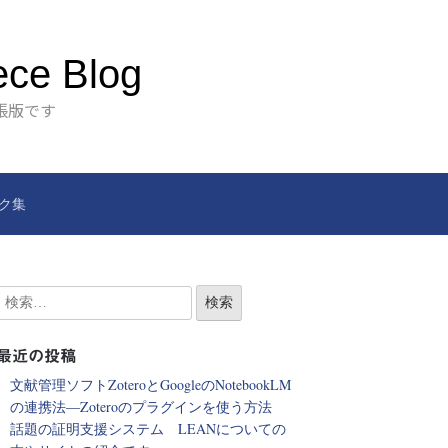
ece Blog
張版です
ク集
最近の投稿
文献管理ソフトZoteroとGoogleのNotebookLM
の連携法―Zoteroのプラグインを使う方法
話題の証明支援システム LEANについての