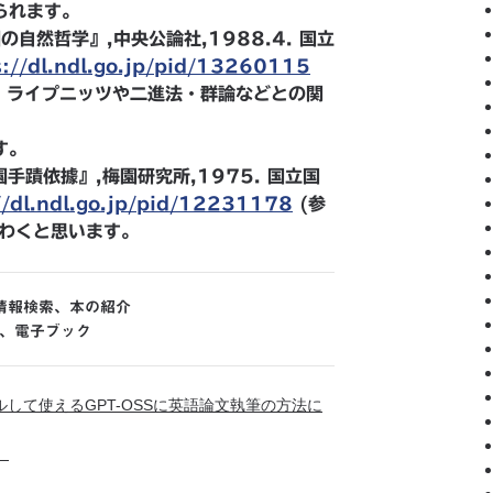
られます。
の自然哲学』,中央公論社,1988.4. 国立
s://dl.ndl.go.jp/pid/13260115
想の、ライプニッツや二進法・群論などとの関
す。
園手蹟依據』,梅園研究所,1975. 国立国
//dl.ndl.go.jp/pid/12231178
(参
がわくと思います。
情報検索
、
本の紹介
、
電子ブック
して使えるGPT-OSSに英語論文執筆の方法に
。