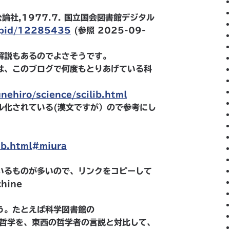
論社,1977.7. 国立国会図書館デジタル
p/pid/12285435
(参照 2025-09-
解説もあるのでよさそうです。
は、このブログで何度もとりあげている科
nehiro/science/scilib.html
ル化されている(漢文ですが）ので参考にし
lib.html#miura
いるものが多いので、リンクをコピーして
chine
う。たとえば科学図書館の
の哲学を、東西の哲学者の言説と対比して、