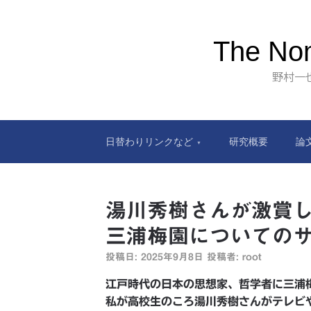
The Nom
野村一
日替わりリンクなど
研究概要
論
湯川秀樹さんが激賞
三浦梅園についての
投稿日:
2025年9月8日
投稿者:
root
江戸時代の日本の思想家、哲学者に三浦
私が高校生のころ湯川秀樹さんがテレビ