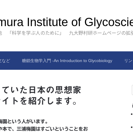
ura Institute of Glycosci
也 「科学を学ぶ人のために」 九大野村研ホームページの拡
文など
糖鎖生物学入門 -An Introduction to Glycobiology
リン
していた日本の思想家
サイトを紹介します。
梅園という人がいます。
や本で、三浦梅園はすごいということをお