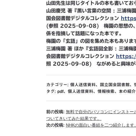
山田先生は同じタイトルの本も書いてお
山田慶児 著『黒い言葉の空間 : 三浦梅園
国会図書館デジタルコレクション
http
(参照 2025-09-08) 梅園の思
係を指摘して話題になった本です。
梅園の「玄語」の図を集めた本もありま
三浦梅園 著 ほか『玄語図全影 : 三浦梅
会図書館デジタルコレクション
https:
照 2025-09-08) ながめると興味
カテゴリー:
個人送信資料
、
国立国会図書館
、
タグ:
pdf
、
個人送信資料
、
情報検索
、
本の紹介
前の投稿:
無料で自分のパソコンにインストール
ついてきいてみた結果です。
次の投稿:
NHKの面白い番組を二つ紹介します