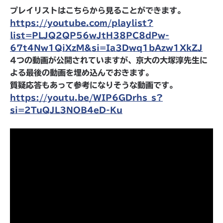
プレイリストはこちらから見ることができます。
https://youtube.com/playlist?
list=PLJQ2QP56wJtH38PC8dPw-
67t4Nw1QiXzM&si=Ia3Dwq1bAzw1XkZJ
4つの動画が公開されていますが、京大の大塚淳先生に
よる最後の動画を埋め込んでおきます。
質疑応答もあって参考になりそうな動画です。
https://youtu.be/WIP6GDrhs_s?
si=2TuQJL3NOB4eD-Ku